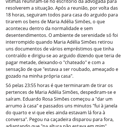
vítimas reuniram-se no escritório da advogada para
resolverem a situação. Após a reunião, por volta das
18 horas, seguiram todos para casa do arguido para
tirarem os bens de Maria Adélia Simões, o que
aconteceu dentro da normalidade e sem
desentendimentos. O ambiente de serenidade só foi
interrompido quando Maria Adélia Simões retirou
uns documentos de vários empréstimos que tinha
contraído e dirigiu-se ao arguido dizendo que teria de
pagar metade, deixando-o "chateado" e com a
sensação de que "estava a ser roubado, ameaçado e
gozado na minha própria casa".
Só pelas 23:55 horas é que terminaram de tirar os
pertences de Maria Adélia Simões, despediram-se e
saíram. Eduardo Rosa Simões começou a "dar um
arrumo à casa" e passados uns minutos "fui à janela
do quarto e vi que eles ainda estavam lá fora à
conversa". Pegou na caçadeira disparou para fora,
adiantando que "na altura não estava em mim".