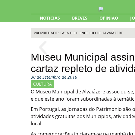
Skip
to
content
NOTÍCIAS
BREVES
OPINIÃO
J
PROPRIEDADE: CASA DO CONCELHO DE ALVAIÁZERE
Museu Municipal assin
cartaz repleto de ativi
30 de Setembro de 2016
CULTURA
O Museu Municipal de Alvaiázere associou-se
e que este ano foram subordinadas à temátic
Em Portugal, as Jornadas do Património são o
atividades gratuitas aos Municípios, atividad
local.
As comemorações iniciaram-se na manhã do d