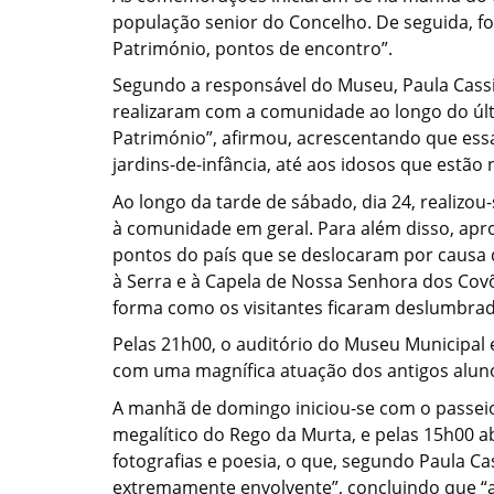
população senior do Concelho. De seguida, f
Património, pontos de encontro”.
Segundo a responsável do Museu, Paula Cassia
realizaram com a comunidade ao longo do últ
Património”, afirmou, acrescentando que essas
jardins-de-infância, até aos idosos que estão 
Ao longo da tarde de sábado, dia 24, realizo
à comunidade em geral. Para além disso, apr
pontos do país que se deslocaram por causa d
à Serra e à Capela de Nossa Senhora dos Cov
forma como os visitantes ficaram deslumbrados
Pelas 21h00, o auditório do Museu Municipal 
com uma magnífica atuação dos antigos aluno
A manhã de domingo iniciou-se com o passeio
megalítico do Rego da Murta, e pelas 15h00 a
fotografias e poesia, o que, segundo Paula 
extremamente envolvente”, concluindo que “a 