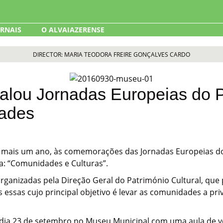
ORNAIS
O ALVAIAZERENSE
DIRECTOR: MARIA TEODORA FREIRE GONÇALVES CARDO
alou Jornadas Europeias do 
dades
, mais um ano, às comemorações das Jornadas Europeias do
a: “Comunidades e Culturas”.
rganizadas pela Direção Geral do Património Cultural, que
es essas cujo principal objetivo é levar as comunidades a 
ia 23 de setembro no Museu Municipal com uma aula de yog