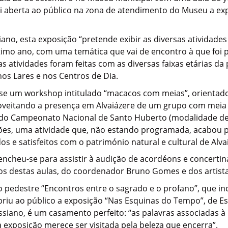
oi aberta ao público na zona de atendimento do Museu a ex
no, esta exposição “pretende exibir as diversas atividade
imo ano, com uma temática que vai de encontro à que foi 
 atividades foram feitas com as diversas faixas etárias da
nos Lares e nos Centros de Dia.
u-se um workshop intitulado “macacos com meias”, orientad
oveitando a presença em Alvaiázere de um grupo com meia 
o Campeonato Nacional de Santo Huberto (modalidade de caç
ões, uma atividade que, não estando programada, acabou po
 e satisfeitos com o património natural e cultural de Alva
encheu-se para assistir à audição de acordéons e concertin
s destas aulas, do coordenador Bruno Gomes e dos artista
 pedestre “Encontros entre o sagrado e o profano”, que in
briu ao público a exposição “Nas Esquinas do Tempo”, de E
Cassiano, é um casamento perfeito: “as palavras associada
exposição merece ser visitada pela beleza que encerra”.