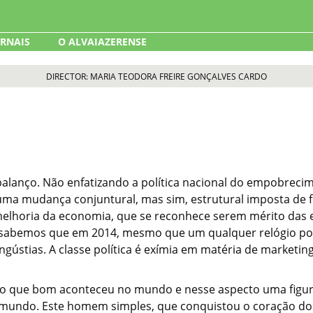
ORNAIS
O ALVAIAZERENSE
DIRECTOR: MARIA TEODORA FREIRE GONÇALVES CARDO
alanço. Não enfatizando a política nacional do empobrec
a mudança conjuntural, mas sim, estrutural imposta de fo
 melhoria da economia, que se reconhece serem mérito das
sabemos que em 2014, mesmo que um qualquer relógio popul
 angústias. A classe política é exímia em matéria de marke
s do que bom aconteceu no mundo e nesse aspecto uma figur
o mundo. Este homem simples, que conquistou o coração dos 