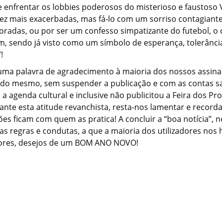
e enfrentar os lobbies poderosos do misterioso e faustoso 
ez mais exacerbadas, mas fá-lo com um sorriso contagiante
radas, ou por ser um confesso simpatizante do futebol, o
sendo já visto como um símbolo de esperança, tolerância
!
uma palavra de agradecimento à maioria dos nossos assin
l do mesmo, sem suspender a publicação e com as contas sa
 a agenda cultural e inclusive não publicitou a Feira dos P
rante esta atitude revanchista, resta-nos lamentar e record
es ficam com quem as pratica! A concluir a “boa notícia”, no
as regras e condutas, a que a maioria dos utilizadores nos
itores, desejos de um BOM ANO NOVO!