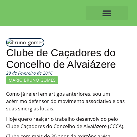
Skip
to
content
O ALVAIAZERENSE
Clube de Caçadores do
Concelho de Alvaiázere
29 de Fevereiro de 2016
MÁRIO BRUNO GOMES
Como já referi em artigos anteriores, sou um
acérrimo defensor do movimento associativo e das
suas sinergias locais.
Hoje quero realçar o trabalho desenvolvido pelo
Clube Caçadores do Concelho de Alvaiázere (CCCA).
Clube com mais de 30 anos de existência visa