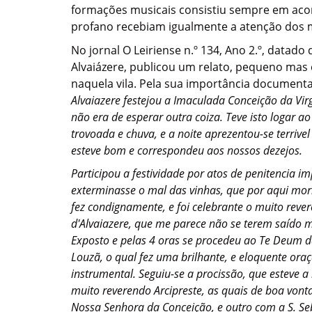
formações musicais consistiu sempre em acom
profano recebiam igualmente a atenção dos m
No jornal O Leiriense n.º 134, Ano 2.º, data
Alvaiázere, publicou um relato, pequeno mas 
naquela vila. Pela sua importância document
Alvaiazere festejou a Imaculada Conceição da Vir
não era de esperar outra coiza. Teve isto logar a
trovoada e chuva, e a noite aprezentou-se terriv
esteve bom e correspondeu aos nossos dezejos.
Participou a festividade por atos de penitencia i
exterminasse o mal das vinhas, que por aqui mor
fez condignamente, e foi celebrante o muito rever
d'Alvaiazere, que me parece não se terem saído m
Exposto e pelas 4 oras se procedeu ao Te Deum da
Louzã, o qual fez uma brilhante, e eloquente or
instrumental. Seguiu-se a procissão, que esteve 
muito reverendo Arcipreste, as quais de boa von
Nossa Senhora da Conceição, e outro com a S. Se