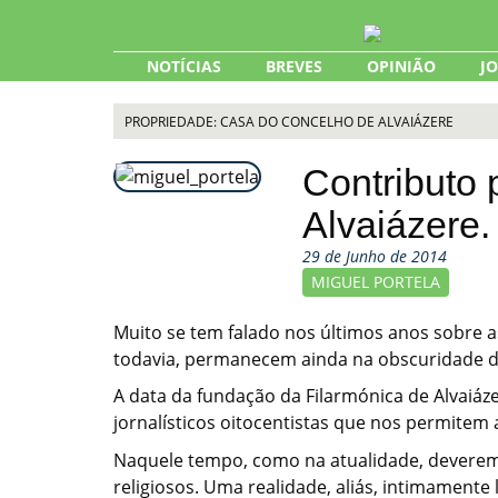
Skip
to
content
NOTÍCIAS
BREVES
OPINIÃO
J
PROPRIEDADE: CASA DO CONCELHO DE ALVAIÁZERE
Contributo 
Alvaiázere
29 de Junho de 2014
MIGUEL PORTELA
Muito se tem falado nos últimos anos sobre as
todavia, permanecem ainda na obscuridade de
A data da fundação da Filarmónica de Alvaiá
jornalísticos oitocentistas que nos permitem 
Naquele tempo, como na atualidade, deverem
religiosos. Uma realidade, aliás, intimamente