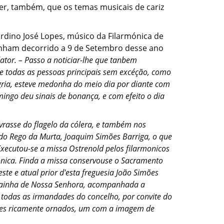
er, também, que os temas musicais de cariz
ardino José Lopes, músico da Filarmónica de
tinham decorrido a 9 de Setembro desse ano
dator. – Passo a noticiar-lhe que tanbem
ade todas as pessoas principais sem excéção, como
legria, esteve medonha do meio dia por diante com
mingo deu sinais de bonança, e com efeito o dia
ivrasse do flagelo da cólera, e também nos
 do Rego da Murta, Joaquim Simões Barriga, o que
 Executou-se a missa Ostrenold pelos filarmonicos
mónica. Finda a missa conservouse o Sacramento
te e atual prior d'esta freguesia João Simões
ladainha de Nossa Senhora, acompanhada a
o todas as irmandades do concelho, por convite do
dores ricamente ornados, um com a imagem de