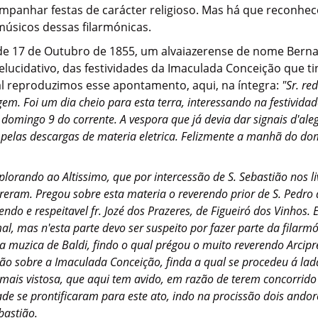
panhar festas de carácter religioso. Mas há que reconhec
úsicos dessas filarmónicas.
do de 17 de Outubro de 1855, um alvaiazerense de nome Bern
elucidativo, das festividades da Imaculada Conceição que 
al reproduzimos esse apontamento, aqui, na íntegra:
"Sr. re
gem. Foi um dia cheio para esta terra, interessando na festivid
o domingo 9 do corrente. A vespora que já devia dar signais d'a
el pelas descargas de materia eletrica. Felizmente a manhã do do
mplorando ao Altissimo, que por intercessão de S. Sebastião nos l
reram. Pregou sobre esta materia o reverendo prior de S. Pedro
endo e respeitavel fr. Jozé dos Prazeres, de Figueiró dos Vinhos.
al, mas n'esta parte devo ser suspeito por fazer parte da filar
 muzica de Baldi, findo o qual prégou o muito reverendo Arcipres
ação sobre a Imaculada Conceição, finda a qual se procedeu á 
a mais vistosa, que aqui tem avido, em razão de terem concorrid
tade se prontificaram para este ato, indo na procissão dois an
bastião.