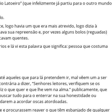
io Latoeiro” (que infelizmente já partiu para o outro mundo
do.
logo havia um que era mais atrevido, logo dizia à
 dava sua repreensão e, por vezes alguns bolos (reguadas)
icavam quentes.
ios e lá vi esta palavra que significa: pessoa que costuma
até aqueles que para lá pretendem ir, mal vêem um a ser
trária a dizer, “Senhores leitores, verifiquem se os
iz o que quer e que lhe vem na alma.” publicamente, que
ão buscar tudo para o enterrar na sua honestidade ou
ndarem a acordar oscas atordoadas.
nte e procurassem reaver o que têm esbanjado de qualquer