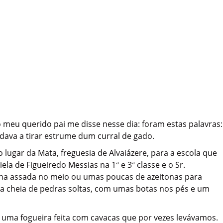
o meu querido pai me disse nesse dia: foram estas palavras:
ndava a tirar estrume dum curral de gado.
o lugar da Mata, freguesia de Alvaiázere, para a escola que
a de Figueiredo Messias na 1ª e 3ª classe e o Sr.
inha assada no meio ou umas poucas de azeitonas para
ada cheia de pedras soltas, com umas botas nos pés e um
m uma fogueira feita com cavacas que por vezes levávamos.