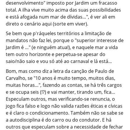
desenvolvimento" imposto por Jardim um fracasso
total. A ilha vive muito acima das suas possibilidades
e está afogada num mar de dívidas…", é ver ali em
direto o cenário aqui (sorte em viver).
Se bem que p'ráqueles territórios a limitação de
mandatos não faz lei, porque o "superior interesse de
Jardim é …" (e ninguém atua!), e naquele mar a vida
tem outro horizonte e perpetua-se apesar do
saio/não saio e vou só até ao carnaval e lá está…
Bom, mas como diz a letra da canção de Paulo de
Carvalho, se "10 anos é muito tempo, muitos dias,
muitas horas…", fazendo as contas, se há três cargos
e se ocupa seis (!?) e vai manter, tirando um, fica…
Especulam outros, mas verificando-se renuncia, o
jogo fica falso e logo não valida razões éticas e cívicas
e é claro o condicionamento. Também não se sabe se
a autodisciplina é do carro ou do condutor. E há
outros que especulam sobre a necessidade de fechar