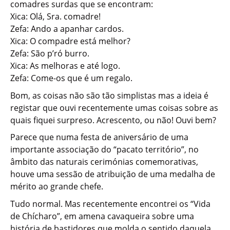
comadres surdas que se encontram:
Xica: Olá, Sra. comadre!
Zefa: Ando a apanhar cardos.
Xica: O compadre está melhor?
Zefa: São p’ró burro.
Xica: As melhoras e até logo.
Zefa: Come-os que é um regalo.
Bom, as coisas não são tão simplistas mas a ideia é
registar que ouvi recentemente umas coisas sobre as
quais fiquei surpreso. Acrescento, ou não! Ouvi bem?
Parece que numa festa de aniversário de uma
importante associação do “pacato território”, no
âmbito das naturais cerimónias comemorativas,
houve uma sessão de atribuição de uma medalha de
mérito ao grande chefe.
Tudo normal. Mas recentemente encontrei os “Vida
de Chícharo”, em amena cavaqueira sobre uma
história de bastidores que molda o sentido daquela