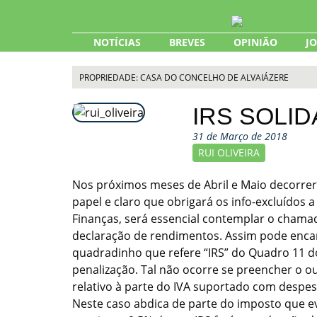
Skip
to
content
NOTÍCIAS
BREVES
OPINIÃO
J
PROPRIEDADE: CASA DO CONCELHO DE ALVAIÁZERE
IRS SOLID
31 de Março de 2018
RUI OLIVEIRA
Nos próximos meses de Abril e Maio decorrerá
papel e claro que obrigará os info-excluídos 
Finanças, será essencial contemplar o chamad
declaração de rendimentos. Assim pode encam
quadradinho que refere “IRS” do Quadro 11 do
penalização. Tal não ocorre se preencher o ou
relativo à parte do IVA suportado com despes
Neste caso abdica de parte do imposto que ev