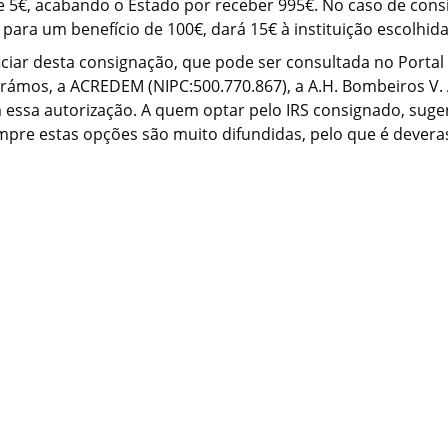
 5€, acabando o Estado por receber 995€. No caso de consig
ara um benefício de 100€, dará 15€ à instituição escolhida
iciar desta consignação, que pode ser consultada no Porta
rámos, a ACREDEM (NIPC:500.770.867), a A.H. Bombeiros V. A
am essa autorização. A quem optar pelo IRS consignado, sug
re estas opções são muito difundidas, pelo que é deveras g