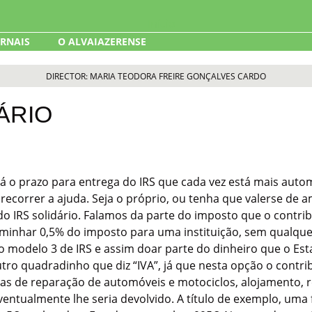
ORNAIS
O ALVAIAZERENSE
DIRECTOR: MARIA TEODORA FREIRE GONÇALVES CARDO
ÁRIO
 o prazo para entrega do IRS que cada vez está mais autom
a recorrer a ajuda. Seja o próprio, ou tenha que valerse de
o IRS solidário. Falamos da parte do imposto que o contr
inhar 0,5% do imposto para uma instituição, sem qualquer
 modelo 3 de IRS e assim doar parte do dinheiro que o Est
tro quadradinho que diz “IVA”, já que nesta opção o contrib
as de reparação de automóveis e motociclos, alojamento, re
entualmente lhe seria devolvido. A título de exemplo, uma 