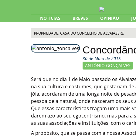
Skip
to
content
NOTÍCIAS
BREVES
OPINIÃO
J
PROPRIEDADE: CASA DO CONCELHO DE ALVAIÁZERE
Concordânc
30 de Maio de 2015
ANTÓNIO GONÇALVES
Será que no dia 1 de Maio passado os Alvaiaz
na sua cultura e costumes, que gostariam de
jóia, acordaram de uma longa noite de pesad
pessoa dela natural, onde nasceram os seus 
Que essas características tragam uma mais-v
darem azo ao seu egocentrismo, mas para a se
as suas associações e instituições, com o c
A propósito, que se passa com a nossa Assoc