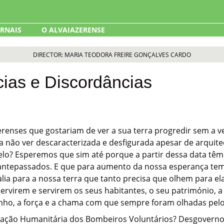
ORNAIS
O ALVAIAZERENSE
DIRECTOR: MARIA TEODORA FREIRE GONÇALVES CARDO
ias e Discordâncias
erenses que gostariam de ver a sua terra progredir sem a v
 a não ver descaracterizada e desfigurada apesar de arqui
elo? Esperemos que sim até porque a partir dessa data têm
antepassados. E que para aumento da nossa esperança tem 
alia para a nossa terra que tanto precisa que olhem par
rvirem e servirem os seus habitantes, o seu património, a
arinho, a força e a chama com que sempre foram olhadas pe
iação Humanitária dos Bombeiros Voluntários? Desgoverno, 