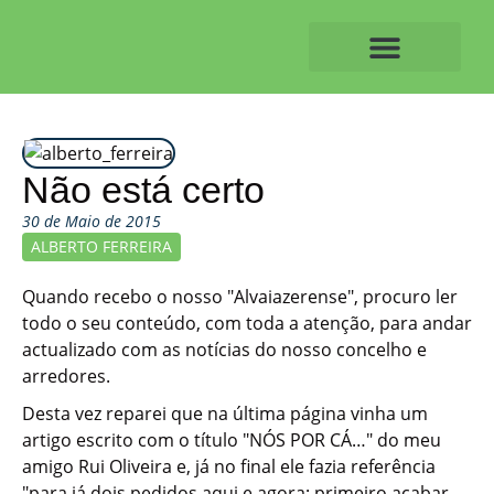
Skip
to
content
O ALVAIAZERENSE
Não está certo
30 de Maio de 2015
ALBERTO FERREIRA
Quando recebo o nosso "Alvaiazerense", procuro ler
todo o seu conteúdo, com toda a atenção, para andar
actualizado com as notícias do nosso concelho e
arredores.
Desta vez reparei que na última página vinha um
artigo escrito com o título "NÓS POR CÁ…" do meu
amigo Rui Oliveira e, já no final ele fazia referência
"para já dois pedidos aqui e agora: primeiro acabar