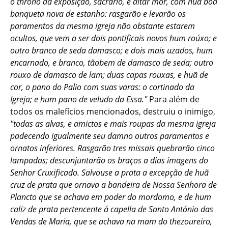
o throno da exposição, sacrario, e altar mór, com huã boa
banqueta nova de estanho: rasgarão e levarão os
paramentos da mesma igreja não obstante estarem
ocultos, que vem a ser dois pontificais novos hum roúxo; e
outro branco de seda damasco; e dois mais uzados, hum
encarnado, e branco, tãobem de damasco de seda; outro
rouxo de damasco de lam; duas capas rouxas, e huã de
cor, o pano do Palio com suas varas: o cortinado da
Igreja; e hum pano de veludo da Essa."
Para além de
todos os malefícios mencionados, destruiu o inimigo,
"todas as alvas, e amictos e mais roupas da mesma igreja
padecendo igualmente seu damno outros paramentos e
ornatos inferiores. Rasgarão tres missais quebrarão cinco
lampadas; descunjuntarão os braços a dias imagens do
Senhor Cruxificado. Salvouse a prata a excepção de huã
cruz de prata que ornava a bandeira de Nossa Senhora de
Plancto que se achava em poder do mordomo, e de hum
caliz de prata pertencente á capella de Santo António das
Vendas de Maria, que se achava na mam do thezoureiro,