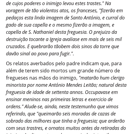
de cujos poderes o inimigo levou estes trastes." Na
voragem de tão violentos atos, os franceses, "fizerão em
pedaços esta linda imagem de Santo António, e curral do
gado de sua capella e o mesmo fizerão a imagem, e
capella de S. Nathaniel desta freguesia. O prejuizo da
destruição tocante a Igreja avaliase em mais de seis mil
cruzados. E quebrarão tãobem dois sinos da torre que
davão sinal ao povo para fugir."
.
Os relatos averbados pelo padre indicam que, para
além de terem sido mortos um grande número de
fregueses nas mãos do inimigo,
"matarão hum clerigo
minorista por nome António Mendes Leitão; natural desta
freguesia de idade de settenta annos. Occupavase em
ensinar meninos nas primeiras letras e exercicio de
ordens." Alude-se, ainda, neste testemunho que vimos
referindo, que "queimarão seis moradas de cazas de
sobrado das milhores que tinha a freguesia; que arderão
com seus trastres, e ornatos muitos antes da retiradas do