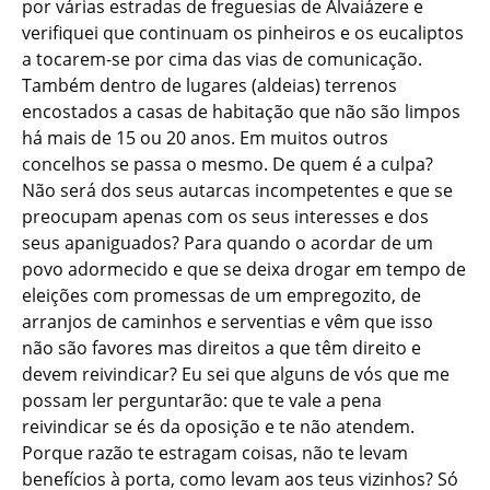
por várias estradas de freguesias de Alvaiázere e
verifiquei que continuam os pinheiros e os eucaliptos
a tocarem-se por cima das vias de comunicação.
Também dentro de lugares (aldeias) terrenos
encostados a casas de habitação que não são limpos
há mais de 15 ou 20 anos. Em muitos outros
concelhos se passa o mesmo. De quem é a culpa?
Não será dos seus autarcas incompetentes e que se
preocupam apenas com os seus interesses e dos
seus apaniguados? Para quando o acordar de um
povo adormecido e que se deixa drogar em tempo de
eleições com promessas de um empregozito, de
arranjos de caminhos e serventias e vêm que isso
não são favores mas direitos a que têm direito e
devem reivindicar? Eu sei que alguns de vós que me
possam ler perguntarão: que te vale a pena
reivindicar se és da oposição e te não atendem.
Porque razão te estragam coisas, não te levam
benefícios à porta, como levam aos teus vizinhos? Só