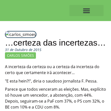
Skip
to
content
O ALVAIAZERENSE
…certeza das incertezas…
31 de Outubro de 2015
CARLOS SIMÕES
A incerteza da certeza ou a certeza da incerteza do
certo que certamente irá acontecer…
"E esta hein?!", diria o saudoso jornalista F. Pessa.
Parece que todos venceram as eleições. Mas, explícito
só houve um vencedor, a abstenção, com 44%.
Depois, seguiram-se a PaF com 37%, o PS com 32%, o
BE com 10% e a CDU com 8%.