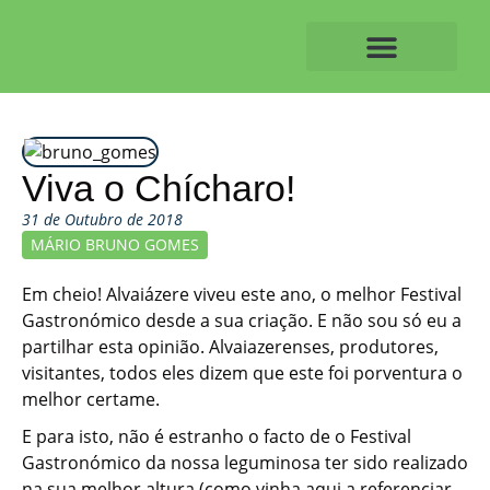
Skip
to
content
O ALVAIAZERENSE
Viva o Chícharo!
31 de Outubro de 2018
MÁRIO BRUNO GOMES
Em cheio! Alvaiázere viveu este ano, o melhor Festival
Gastronómico desde a sua criação. E não sou só eu a
partilhar esta opinião. Alvaiazerenses, produtores,
visitantes, todos eles dizem que este foi porventura o
melhor certame.
E para isto, não é estranho o facto de o Festival
Gastronómico da nossa leguminosa ter sido realizado
na sua melhor altura (como vinha aqui a referenciar