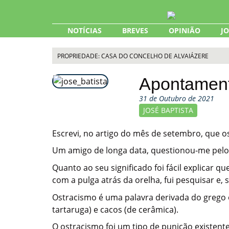
Skip
to
content
NOTÍCIAS
BREVES
OPINIÃO
J
PROPRIEDADE: CASA DO CONCELHO DE ALVAIÁZERE
Apontamen
31 de Outubro de 2021
JOSÉ BAPTISTA
Escrevi, no artigo do mês de setembro, que o
Um amigo de longa data, questionou-me pelo us
Quanto ao seu significado foi fácil explicar 
com a pulga atrás da orelha, fui pesquisar e, 
Ostracismo é uma palavra derivada do grego 
tartaruga) e cacos (de cerâmica).
O ostracismo foi um tipo de punição existent