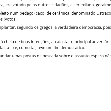
ica, era votado pelos outros cidadãos, a ser exilado, geral
eleito num pedaço (caco) de cerâmica, denominado Óstraco. 
 (votos).
mplantar, segundo os gregos, a verdadeira democracia, pois
á cheio de boas intenções, ao afastar o principal adversár
astá-lo e, como tal, teve um fim democrático.
andar umas postas de pescada sobre o assunto espero não 