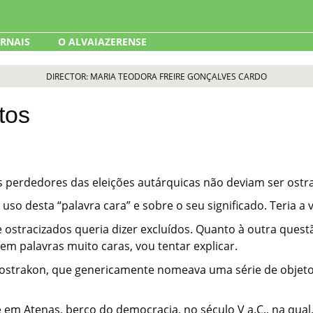
ORNAIS
O ALVAIAZERENSE
DIRECTOR: MARIA TEODORA FREIRE GONÇALVES CARDO
tos
s perdedores das eleições autárquicas não deviam ser ostr
o desta “palavra cara” e sobre o seu significado. Teria a 
que ostracizados queria dizer excluídos. Quanto à outra qu
sem palavras muito caras, vou tentar explicar.
ostrakon, que genericamente nomeava uma série de objeto
e em Atenas, berço do democracia, no século V a.C., na qua