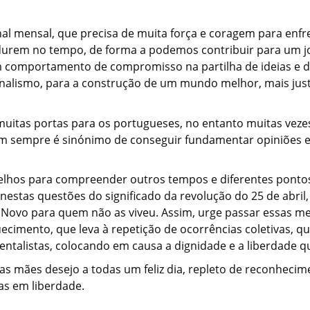
nal mensal, que precisa de muita força e coragem para enfr
urem no tempo, de forma a podemos contribuir para um jo
m comportamento de compromisso na partilha de ideias e de
ornalismo, para a construção de um mundo melhor, mais just
muitas portas para os portugueses, no entanto muitas vezes
nem sempre é sinónimo de conseguir fundamentar opiniões e
velhos para compreender outros tempos e diferentes ponto
nestas questões do significado da revolução do 25 de abril, 
do Novo para quem não as viveu. Assim, urge passar essas m
cimento, que leva à repetição de ocorrências coletivas, q
ntalistas, colocando em causa a dignidade e a liberdade q
 mães desejo a todas um feliz dia, repleto de reconheci
das em liberdade.