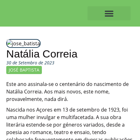
Skip
to
content
O ALVAIAZERENSE
Natália Correia
30 de Setembro de 2023
JOSÉ BAPTISTA
Este ano assinala-se o centenário do nascimento de
Natália Correia. Aos mais novos, este nome,
provavelmente, nada dirá.
Nascida nos Açores em 13 de setembro de 1923, foi
uma mulher invulgar e multifacetada. A sua obra
literária estende-se por géneros variados, desde a
poesia ao romance, teatro e ensaio, tendo
colaborado frequentemente em diversas publicações