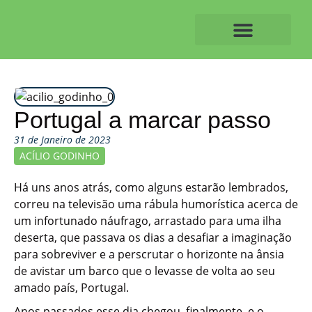
Skip
to
content
O ALVAIAZERENSE
Portugal a marcar passo
31 de Janeiro de 2023
ACÍLIO GODINHO
Há uns anos atrás, como alguns estarão lembrados,
correu na televisão uma rábula humorística acerca de
um infortunado náufrago, arrastado para uma ilha
deserta, que passava os dias a desafiar a imaginação
para sobreviver e a perscrutar o horizonte na ânsia
de avistar um barco que o levasse de volta ao seu
amado país, Portugal.
Anos passados esse dia chegou, finalmente, e o