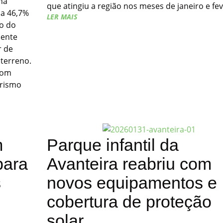
na
que atingiu a região nos meses de janeiro e fe
ca 46,7%
LER MAIS
o do
mente
r de
 terreno.
com
urismo
m
Parque infantil da
para
Avanteira reabriu com
s
novos equipamentos e
cobertura de proteção
solar