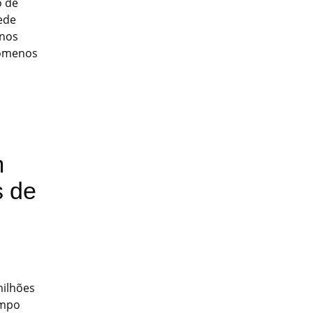
o de
ede
anos
nómenos
m
s de
milhões
empo