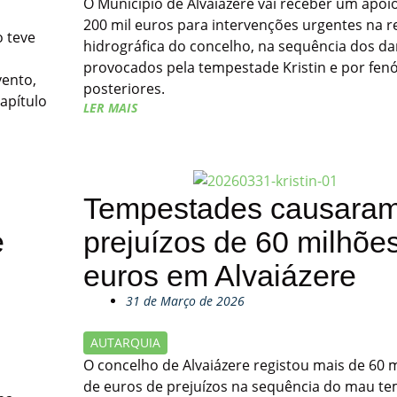
O Município de Alvaiázere vai receber um apoi
200 mil euros para intervenções urgentes na r
 teve
hidrográfica do concelho, na sequência dos d
o
provocados pela tempestade Kristin e por fe
vento,
posteriores.
Capítulo
LER MAIS
Tempestades causara
e
prejuízos de 60 milhõe
euros em Alvaiázere
31 de Março de 2026
AUTARQUIA
O concelho de Alvaiázere registou mais de 60 
de euros de prejuízos na sequência do mau t