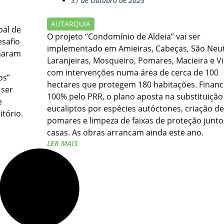
31 de Outubro de 2025
AUTARQUIA
al de
O projeto “Condomínio de Aldeia” vai ser
esafio
implementado em Amieiras, Cabeças, São Neut
omaram
Laranjeiras, Mosqueiro, Pomares, Macieira e Vi
com intervenções numa área de cerca de 100
os”
hectares que protegem 180 habitações. Financ
 ser
100% pelo PRR, o plano aposta na substituição
e
eucaliptos por espécies autóctones, criação de
tório.
pomares e limpeza de faixas de proteção junto
casas. As obras arrancam ainda este ano.
LER MAIS