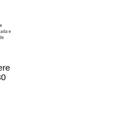
e
cada e
de
ere
30