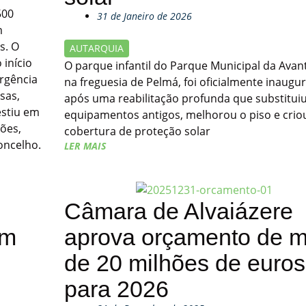
500
31 de Janeiro de 2026
m
s. O
AUTARQUIA
 início
O parque infantil do Parque Municipal da Avant
rgência
na freguesia de Pelmá, foi oficialmente inaugu
sas,
após uma reabilitação profunda que substitui
estiu em
equipamentos antigos, melhorou o piso e cri
ões,
cobertura de proteção solar
oncelho.
LER MAIS
Câmara de Alvaiázere
em
aprova orçamento de m
de 20 milhões de euros
para 2026