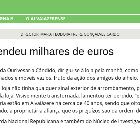
ORNAIS
O ALVAIAZERENSE
DIRECTOR: MARIA TEODORA FREIRE GONÇALVES CARDO
rendeu milhares de euros
a da Ourivesaria Cândido, dirigiu-se à loja pela manhã, com
ados e móveis vazios, fruto da ação dos amigos do alheio.
 loja não tinha qualquer sinal exterior de arrombamento, 
r da loja. Visivelmente transtornada, lamentou ter perdido,
aria estão em Alvaiázere há cerca de 40 anos, sendo que oito 
o, a proprietária afiança que os prejuízos são da ordem d
rda Nacional Republicana e também do Núcleo de Investiga