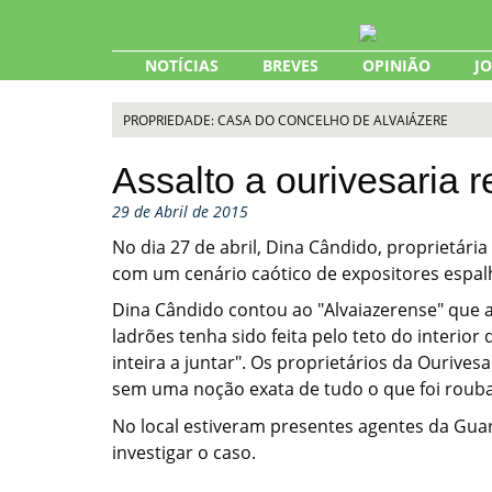
Skip
to
content
NOTÍCIAS
BREVES
OPINIÃO
J
PROPRIEDADE: CASA DO CONCELHO DE ALVAIÁZERE
Assalto a ourivesaria 
29 de Abril de 2015
No dia 27 de abril, Dina Cândido, proprietári
com um cenário caótico de expositores espalh
Dina Cândido contou ao "Alvaiazerense" que a
ladrões tenha sido feita pelo teto do interio
inteira a juntar". Os proprietários da Ourives
sem uma noção exata de tudo o que foi roubad
No local estiveram presentes agentes da Gua
investigar o caso.