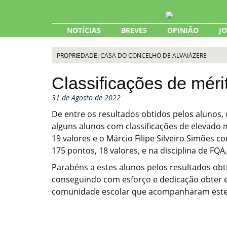
Skip
to
content
NOTÍCIAS
BREVES
OPINIÃO
J
PROPRIEDADE: CASA DO CONCELHO DE ALVAIÁZERE
Classificações de mér
31 de Agosto de 2022
De entre os resultados obtidos pelos alunos,
alguns alunos com classificações de elevado m
19 valores e o Márcio Filipe Silveiro Simões co
175 pontos, 18 valores, e na disciplina de FQA
Parabéns a estes alunos pelos resultados obti
conseguindo com esforço e dedicação obter e
comunidade escolar que acompanharam estes