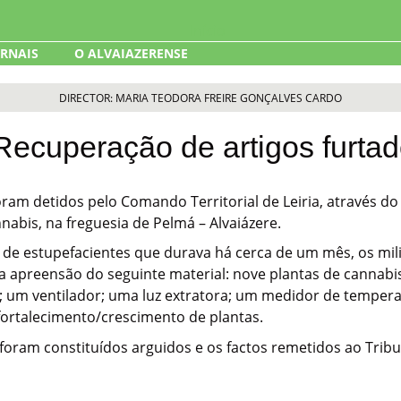
ORNAIS
O ALVAIAZERENSE
DIRECTOR: MARIA TEODORA FREIRE GONÇALVES CARDO
 Recuperação de artigos furta
m detidos pelo Comando Territorial de Leiria, através do 
nabis, na freguesia de Pelmá – Alvaiázere.
o de estupefacientes que durava há cerca de um mês, os mi
na apreensão do seguinte material: nove plantas de cannabis
; um ventilador; uma luz extratora; um medidor de temper
 fortalecimento/crescimento de plantas.
foram constituídos arguidos e os factos remetidos ao Tribu