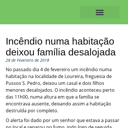
Skip
to
content
O ALVAIAZERENSE
Incêndio numa habitação
deixou família desalojada
28 de Fevereiro de 2018
No passado dia 4 de fevereiro um incêndio numa
habitação na localidade de Loureira, freguesia de
Pussos S. Pedro, deixou um casal e dois filhos
menores desalojados. O incêndio aconteceu perto
das 11h00, numa altura em que a família se
encontrava ausente, deixando assim a habitação
destruída por completo.
O alerta foi dado por um senhor que estava a passar
no local e reparou no fumo, indo logo de seguida