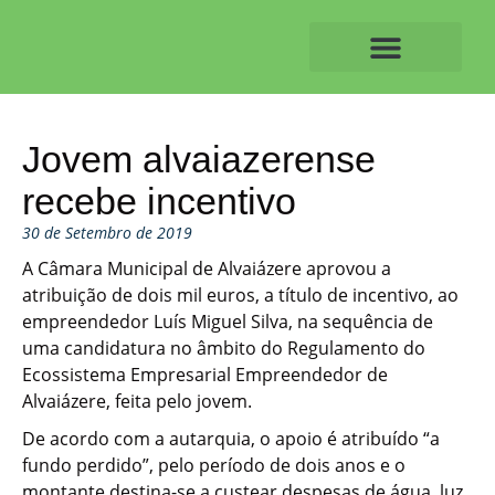
Skip
to
content
O ALVAIAZERENSE
Jovem alvaiazerense
recebe incentivo
30 de Setembro de 2019
A Câmara Municipal de Alvaiázere aprovou a
atribuição de dois mil euros, a título de incentivo, ao
empreendedor Luís Miguel Silva, na sequência de
uma candidatura no âmbito do Regulamento do
Ecossistema Empresarial Empreendedor de
Alvaiázere, feita pelo jovem.
De acordo com a autarquia, o apoio é atribuído “a
fundo perdido”, pelo período de dois anos e o
montante destina-se a custear despesas de água, luz