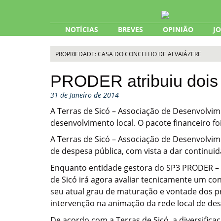
Skip
to
content
NOTÍCIAS
BREVES
OPINIÃO
J
PROPRIEDADE: CASA DO CONCELHO DE ALVAIÁZERE
PRODER atribuiu dois 
31 de Janeiro de 2014
A Terras de Sicó – Associação de Desenvolvime
desenvolvimento local. O pacote financeiro 
A Terras de Sicó – Associação de Desenvolvi
de despesa pública, com vista a dar continuid
Enquanto entidade gestora do SP3 PRODER – A
de Sicó irá agora avaliar tecnicamente um co
seu atual grau de maturação e vontade dos p
intervenção na animação da rede local de de
De acordo com a Terras de Sicó, a diversific