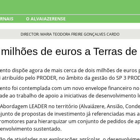
ORNAIS
O ALVAIAZERENSE
DIRECTOR: MARIA TEODORA FREIRE GONÇALVES CARDO
milhões de euros a Terras de
nto dispõe agora de mais cerca de dois milhões de euros pa
foi atribuído pelo PRODER, no âmbito da gestão do SP 3 P
mento foi contemplada com um novo envelope financeiro no
ade ao trabalho de apoio a iniciativas de desenvolvimento l
bordagem LEADER no território (Alvaiázere, Ansião, Condei
njunto de propostas de investimento já referenciadas mas 
romotores para hierarquizar um conjunto de pedidos de a
senvolvimento sustentado.
ação de atividades nas explorações agrícolas, o desenvolvi