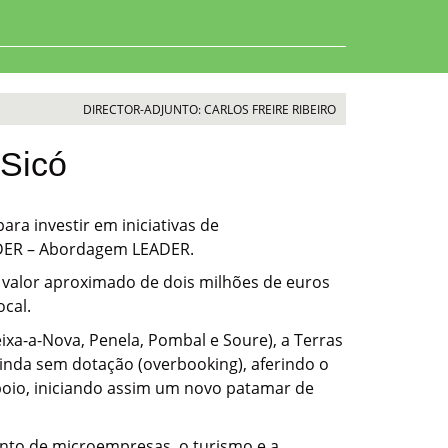
DIRECTOR-ADJUNTO: CARLOS FREIRE RIBEIRO
 Sicó
ra investir em iniciativas de
RODER – Abordagem LEADER.
 valor aproximado de dois milhões de euros
ocal.
xa-a-Nova, Penela, Pombal e Soure), a Terras
ainda sem dotação (overbooking), aferindo o
poio, iniciando assim um novo patamar de
mento de microempresas, o turismo e a