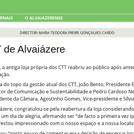
ORNAIS
O ALVAIAZERENSE
DIRECTOR: MARIA TEODORA FREIRE GONÇALVES CARDO
 de Alvaiázere
, a antiga loja própria dos CTT reabriu ao público após an
ação.
o topo da gestão atual dos CTT, João Bento, Presidente Ex
tor de Comunicação e Sustentabilidade e Pedro Cardoso Nev
idente da Câmara, Agostinho Gomes, Vice-presidente e Sílvi
ázere, congratulou-se pela reabertura da loja considerand
 um dia de alegria, afirmando ser “de facto a primeira vez 
, “estou impressionado com o nosso espaço e a nossa localiz
u “gosto pouco de comentar essa decisão de encerrar lojas