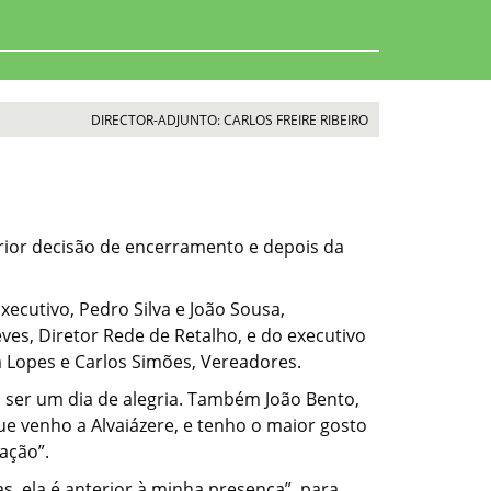
DIRECTOR-ADJUNTO: CARLOS FREIRE RIBEIRO
terior decisão de encerramento e depois da
ecutivo, Pedro Silva e João Sousa,
es, Diretor Rede de Retalho, e do executivo
a Lopes e Carlos Simões, Vereadores.
o ser um dia de alegria. Também João Bento,
que venho a Alvaiázere, e tenho o maior gosto
ação”.
, ela é anterior à minha presença”, para