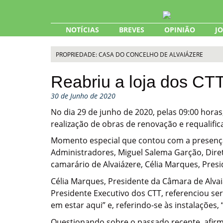
Skip
to
content
NOTÍCIAS
BREVES
OPINIÃO
J
PROPRIEDADE: CASA DO CONCELHO DE ALVAIÁZERE
Reabriu a loja dos CTT
30 de Junho de 2020
No dia 29 de junho de 2020, pelas 09:00 horas
realização de obras de renovação e requalific
Momento especial que contou com a presença d
Administradores, Miguel Salema Garção, Dire
camarário de Alvaiázere, Célia Marques, Pres
Célia Marques, Presidente da Câmara de Alvai
Presidente Executivo dos CTT, referenciou ser
em estar aqui” e, referindo-se às instalações
Questionando sobre o passado recente, afirmo