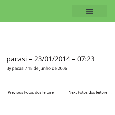
Skip
to
content
O ALVAIAZERENSE
pacasi – 23/01/2014 – 07:23
By
pacasi
/
18 de Junho de 2006
←
Previous Fotos dos leitore
Next Fotos dos leitore
→