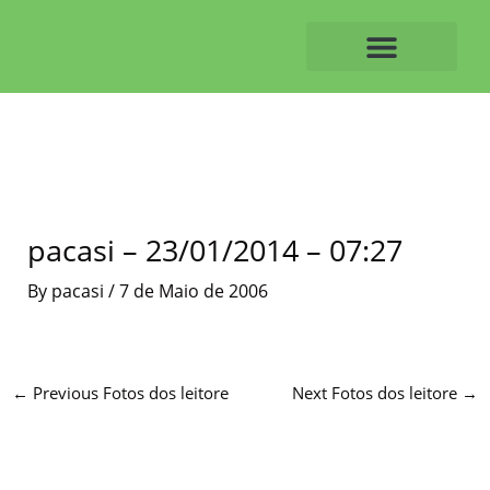
Skip
to
content
O ALVAIAZERENSE
pacasi – 23/01/2014 – 07:27
By
pacasi
/
7 de Maio de 2006
←
Previous Fotos dos leitore
Next Fotos dos leitore
→