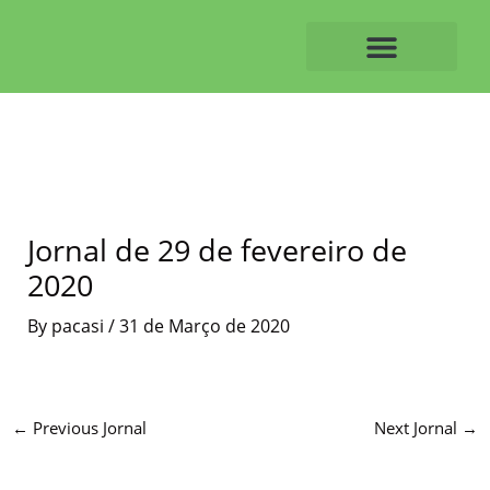
Skip
to
content
O ALVAIAZERENSE
Jornal de 29 de fevereiro de
2020
By
pacasi
/
31 de Março de 2020
←
Previous Jornal
Next Jornal
→