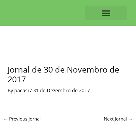
Skip
to
content
O ALVAIAZERENSE
Jornal de 30 de Novembro de
2017
By
pacasi
/
31 de Dezembro de 2017
←
Previous Jornal
Next Jornal
→