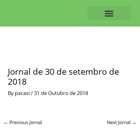
Skip
to
content
O ALVAIAZERENSE
Jornal de 30 de setembro de
2018
By
pacasi
/
31 de Outubro de 2018
←
Previous Jornal
Next Jornal
→