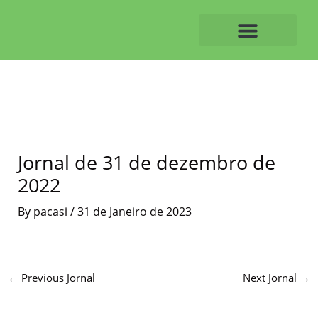
Skip
to
content
O ALVAIAZERENSE
Jornal de 31 de dezembro de
2022
By
pacasi
/
31 de Janeiro de 2023
←
Previous Jornal
Next Jornal
→