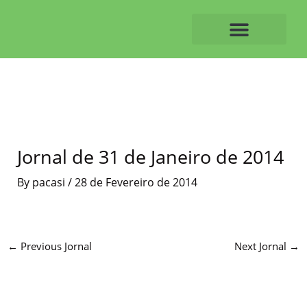
Skip
to
content
O ALVAIAZERENSE
Jornal de 31 de Janeiro de 2014
By
pacasi
/
28 de Fevereiro de 2014
←
Previous Jornal
Next Jornal
→