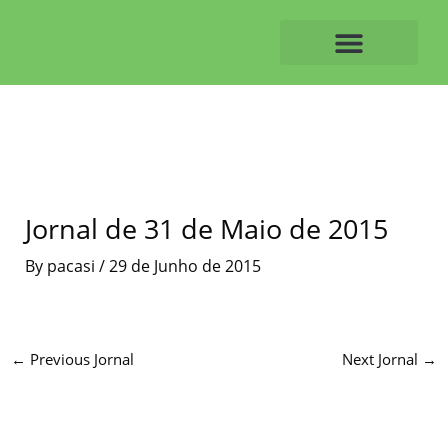
Skip
to
content
O ALVAIAZERENSE
Jornal de 31 de Maio de 2015
By
pacasi
/
29 de Junho de 2015
←
Previous Jornal
Next Jornal
→