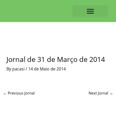
Skip
to
content
O ALVAIAZERENSE
Jornal de 31 de Março de 2014
By
pacasi
/
14 de Maio de 2014
←
Previous Jornal
Next Jornal
→