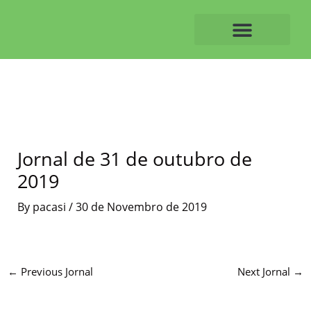
Skip
to
content
O ALVAIAZERENSE
Jornal de 31 de outubro de
2019
By
pacasi
/
30 de Novembro de 2019
←
Previous Jornal
Next Jornal
→