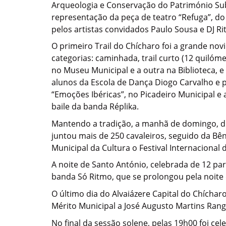
Arqueologia e Conservação do Património Subaq
representação da peça de teatro “Refuga”, do
pelos artistas convidados Paulo Sousa e DJ R
O primeiro Trail do Chícharo foi a grande no
categorias: caminhada, trail curto (12 quilóm
no Museu Municipal e a outra na Biblioteca, 
alunos da Escola de Dança Diogo Carvalho e p
“Emoções Ibéricas”, no Picadeiro Municipal e
baile da banda Réplika.
Mantendo a tradição, a manhã de domingo, dia 
juntou mais de 250 cavaleiros, seguido da Bênç
Municipal da Cultura o Festival Internaciona
A noite de Santo António, celebrada de 12 par
banda Só Ritmo, que se prolongou pela noite 
O último dia do Alvaiázere Capital do Chíchar
Mérito Municipal a José Augusto Martins Range
No final da sessão solene, pelas 19h00 foi c