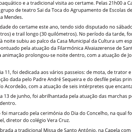
uático e a tradicional visita ao certame. Pelas 21h00 a Ca
 grupo de teatro Sai da Toca do Agrupamento de Escolas de
ita Mendes.
vidade do certame este ano, tendo sido disputado no sábado
etros) e trail longo (30 quilómetros). No período da tarde,
e à noite subiu ao palco da Casa Municipal da Cultura um es
ontuado pela atuação da Filarmónica Alvaiazerense de Santa
 a animação prolongou-se noite dentro, com a atuação de J
11, foi dedicada aos vários passeios: de mota, de trator e
ão dada pelo Padre André Sequeira e do desfile pelas princi
l do Acordeão, com a atuação de seis intérpretes que encant
a 13 de junho, foi abrilhantada pela atuação das marchas p
dentro.
o foi marcado pela cerimónia do Dia do Concelho, na qual fo
l, diretor do colégio Vera Cruz.
elebrada a tradicional Missa de Santo António, na Capela c