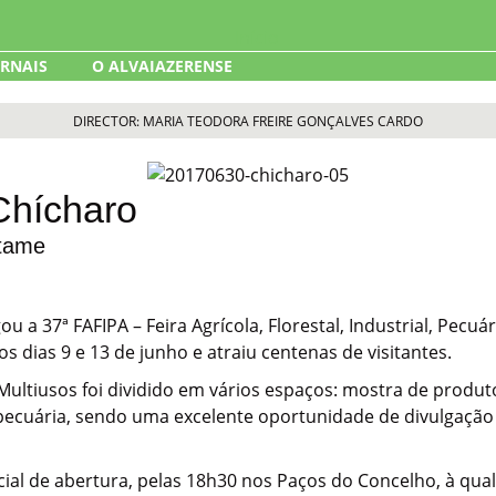
ORNAIS
O ALVAIAZERENSE
DIRECTOR: MARIA TEODORA FREIRE GONÇALVES CARDO
Chícharo
rtame
 a 37ª FAFIPA – Feira Agrícola, Florestal, Industrial, Pecuár
s dias 9 e 13 de junho e atraiu centenas de visitantes.
ultiusos foi dividido em vários espaços: mostra de produto
 pecuária, sendo uma excelente oportunidade de divulgaç
cial de abertura, pelas 18h30 nos Paços do Concelho, à qua