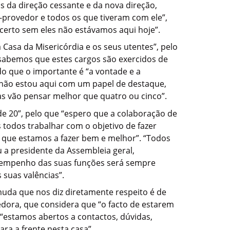
 da direção cessante e da nova direção,
-provedor e todos os que tiveram com ele”,
erto sem eles não estávamos aqui hoje”.
Casa da Misericórdia e os seus utentes”, pelo
 sabemos que estes cargos são exercidos de
do que o importante é “a vontade e a
 “não estou aqui com um papel de destaque,
s vão pensar melhor que quatro ou cinco”.
de 20”, pelo que “espero que a colaboração de
 todos trabalhar com o objetivo de fazer
de que estamos a fazer bem e melhor”. “Todos
 a presidente da Assembleia geral,
esempenho das suas funções será sempre
 suas valências”.
muda que nos diz diretamente respeito é de
dora, que considera que “o facto de estarem
 “estamos abertos a contactos, dúvidas,
ra a frente nesta casa”.