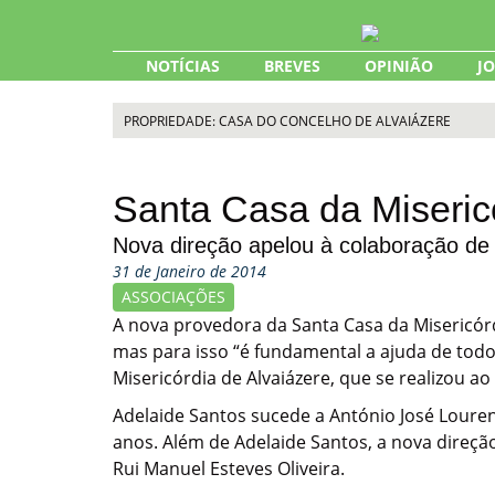
Skip
to
content
NOTÍCIAS
BREVES
OPINIÃO
J
PROPRIEDADE: CASA DO CONCELHO DE ALVAIÁZERE
Santa Casa da Miseric
Nova direção apelou à colaboração de 
31 de Janeiro de 2014
ASSOCIAÇÕES
A nova provedora da Santa Casa da Misericórdi
mas para isso “é fundamental a ajuda de todo
Misericórdia de Alvaiázere, que se realizou ao 
Adelaide Santos sucede a António José Loure
anos. Além de Adelaide Santos, a nova direçã
Rui Manuel Esteves Oliveira.