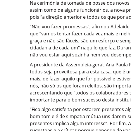
Na cerimónia de tomada de posse dos novos ó
assim como de alguns funcionários, a nova p
pois “a direção anterior e todos os que por
“Não vou fazer promessas”, afirmou Adelaide 
que “vamos tentar fazer cada vez mais e melh
graça e não são fáceis, são um esforço e sem
cidadania de cada um” naquilo que faz. Duran
não vou estar aqui sozinha nem vou desempe
A presidente da Assembleia-geral, Ana Paula 
todos seja proveitosa para esta casa, que é u
mais, de fazer aquilo que for possível e esti
nós, não só os que foram eleitos, são import
acrescentando que “todos os colaboradores 
importante para o bom sucesso desta institui
“Fico algo satisfeita por estarem presentes 
bom-tom e é de simpatia mútua uns darem-se 
presentes implica algum interesse”. Por fim, 
sugestões e a críticas porque depende de voc