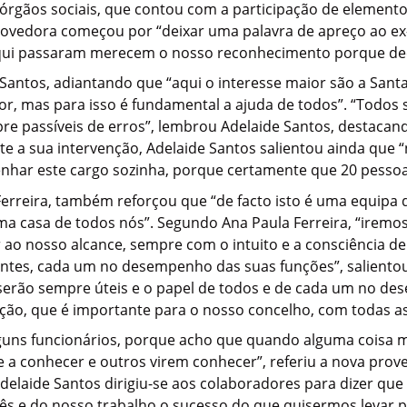
rgãos sociais, que contou com a participação de elementos
rovedora começou por “deixar uma palavra de apreço ao ex
 aqui passaram merecem o nosso reconhecimento porque dec
Santos, adiantando que “aqui o interesse maior são a Santa 
or, mas para isso é fundamental a ajuda de todos”. “Todos
pre passíveis de erros”, lembrou Adelaide Santos, destacan
te a sua intervenção, Adelaide Santos salientou ainda que
nhar este cargo sozinha, porque certamente que 20 pessoa
Ferreira, também reforçou que “de facto isto é uma equipa 
ma casa de todos nós”. Segundo Ana Paula Ferreira, “iremos
ver ao nosso alcance, sempre com o intuito e a consciência 
antes, cada um no desempenho das suas funções”, salientou
serão sempre úteis e o papel de todos e de cada um no d
ção, que é importante para o nosso concelho, com todas as
alguns funcionários, porque acho que quando alguma coisa 
a conhecer e outros virem conhecer”, referiu a nova prove
Adelaide Santos dirigiu-se aos colaboradores para dizer que
ês e do nosso trabalho o sucesso do que quisermos levar pa