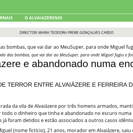
ORNAIS
O ALVAIAZERENSE
DIRECTOR: MARIA TEODORA FREIRE GONÇALVES CARDO
ado das bombas, que vai dar ao MeuSuper, para onde Miguel fugiu e f
ázere e abandonado numa enc
DE TERROR ENTRE ALVAIÁZERE E FERREIRA 
trada da vila de Alvaiázere por três homens armados, mant
 todo o dinheiro que tinha e abandonado no escuro numa zo
s já foram detidos e estão associados a outros casos idênti
iguel (nome fictício), 21 anos, morador em Alvaiázere, saiu