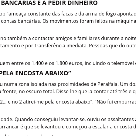
BANCÁRIAS E A PEDIR DINHEIRO
ob “ameaça constante das facas e da arma de fogo apontada
s contas bancárias. Os movimentos foram feitos na máquina
-no também a contactar amigos e familiares durante a noite
ntamento e por transferência imediata. Pessoas que do outr
ituem entre os 1.400 e os 1.800 euros, incluindo o telemóvel
 PELA ENCOSTA ABAIXO”
ou numa zona isolada nas proximidades de Peralfaia. Um do
rente, no escuro total. Disse-lhe que ia contar até três e q
… e no 2 atirei-me pela encosta abaixo”. “Não fui empurrad
dade. Quando conseguiu levantar-se, ouviu os assaltantes a
arrancar é que se levantou e começou a escalar a encosta de