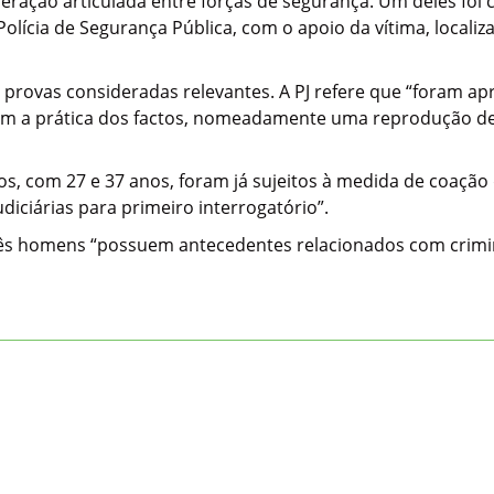
ração articulada entre forças de segurança. Um deles foi 
lícia de Segurança Pública, com o apoio da vítima, locali
 provas consideradas relevantes. A PJ refere que “foram a
om a prática dos factos, nomeadamente uma reprodução de
s, com 27 e 37 anos, foram já sujeitos à medida de coação d
diciárias para primeiro interrogatório”.
 três homens “possuem antecedentes relacionados com crimina