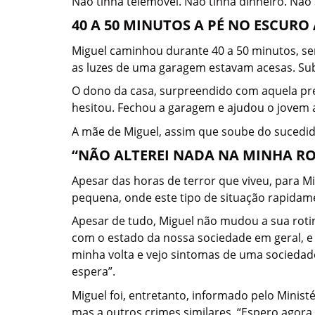
Não tinha telemóvel. Não tinha dinheiro. Não 
40 A 50 MINUTOS A PÉ NO ESCUR
Miguel caminhou durante 40 a 50 minutos, se
as luzes de uma garagem estavam acesas. Sub
O dono da casa, surpreendido com aquela pres
hesitou. Fechou a garagem e ajudou o jovem a
A mãe de Miguel, assim que soube do sucedido
“NÃO ALTEREI NADA NA MINHA R
Apesar das horas de terror que viveu, para M
pequena, onde este tipo de situação rapidame
Apesar de tudo, Miguel não mudou a sua roti
com o estado da nossa sociedade em geral, e
minha volta e vejo sintomas de uma sociedad
espera”.
Miguel foi, entretanto, informado pelo Minist
mas a outros crimes similares. “Espero agora 