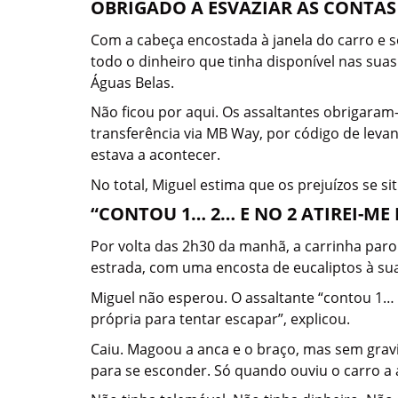
OBRIGADO A ESVAZIAR AS CONTAS 
Com a cabeça encostada à janela do carro e s
todo o dinheiro que tinha disponível nas sua
Águas Belas.
Não ficou por aqui. Os assaltantes obrigaram
transferência via MB Way, por código de leva
estava a acontecer.
No total, Miguel estima que os prejuízos se s
“CONTOU 1… 2… E NO 2 ATIREI-ME
Por volta das 2h30 da manhã, a carrinha par
estrada, com uma encosta de eucaliptos à sua f
Miguel não esperou. O assaltante “contou 1… 2
própria para tentar escapar”, explicou.
Caiu. Magoou a anca e o braço, mas sem gravi
para se esconder. Só quando ouviu o carro a 