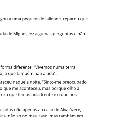
hegou a uma pequena localidade, reparou que
juda de Miguel, fez algumas perguntas e não
e forma diferente. “Vivemos numa terra
lo, o que também não ajuda”.
nteceu naquela noite. “Sinto-me preocupado
do que me aconteceu, mas porque olho à
turo que temos pela frente e o que nos
ociados não apenas ao caso de Alvaiázere,
justiça, não só no meu caso, mas também em