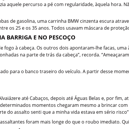
azia aquele percurso a pé com regularidade, àquela hora. 
bas de gasolina, uma carrinha BMW cinzenta escura atrave
ntre os 25 e os 35 anos. Todos usavam máscara de proteçã
NA BARRIGA E NO PESCOÇO
 fogo à cabeça. Os outros dois apontaram-lhe facas, uma à
onhadas na parte de trás da cabeça”, recorda. “Ameaçara
o para o banco traseiro do veículo. A partir desse moment
O
lvaiázere até Cabaços, depois até Águas Belas e, por fim, a
Em determinados momentos chegaram mesmo a brincar com a
te do assalto senti que a minha vida estava em sério risco”
assaltantes foram mais longe do que o roubo imediato. Qui