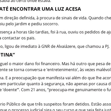
sabia ao certo onde estava.
O ATÉ ENCONTRAR UMA LUZ ACESA
m direção definida, à procura de sinais de vida. Quando c
iu pelo jardim e pediu socorro.
ença a horas tão tardias, foi à rua, ouviu os pedidos de a
 contactar os pais.
, ligou de imediato à GNR de Alvaiázere, que chamou a PJ.
OTINA”
iguel o maior dano foi financeiro. Mas há outro que pesa d
nte se torna conversa e ‘entretenimento’, às vezes malévo
na. E a preocupação que manifesta vai além do que lhe aco
 em particular quanto à segurança, não apenas por causa 
e ‘doente’”. Com 21 anos, “preocupa-me genuinamente o fu
ério Público de que três suspeitos foram detidos. Estão ass
que o processo judicial siga o seu curso e que seja feita 