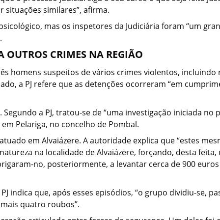
 situações similares”, afirma.
lógico, mas os inspetores da Judiciária foram “um grande
.
O A OUTROS CRIMES NA REGIÃO
 três homens suspeitos de vários crimes violentos, incluind
ado, a PJ refere que as detenções ocorreram “em cumprim
. Segundo a PJ, tratou-se de “uma investigação iniciada no
 em Pelariga, no concelho de Pombal.
atuado em Alvaiázere. A autoridade explica que “estes mes
tureza na localidade de Alvaiázere, forçando, desta feita
brigaram-no, posteriormente, a levantar cerca de 900 euro
.
 PJ indica que, após esses episódios, “o grupo dividiu-se, p
l mais quatro roubos”.