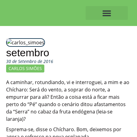
Skip
to
content
O ALVAIAZERENSE
setembro
30 de Setembro de 2016
CARLOS SIMÕES
A caminhar, rotundiando, vi e interroguei, a mim e ao
Chícharo: Será do vento, a soprar do norte, a
empurrar para ali? Então a coisa está a ficar mais
perto do “Pé” quando o cenário ditou afastamentos
da “Serra” no cabaz da fruta endógena (leia-se
laranja)?
Esprema-se, disse o Chícharo. Bom, deixemos por
agora o refresco na nova esplanada…