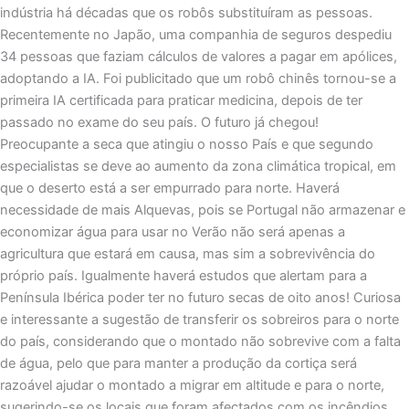
indústria há décadas que os robôs substituíram as pessoas.
Recentemente no Japão, uma companhia de seguros despediu
34 pessoas que faziam cálculos de valores a pagar em apólices,
adoptando a IA. Foi publicitado que um robô chinês tornou-se a
primeira IA certificada para praticar medicina, depois de ter
passado no exame do seu país. O futuro já chegou!
Preocupante a seca que atingiu o nosso País e que segundo
especialistas se deve ao aumento da zona climática tropical, em
que o deserto está a ser empurrado para norte. Haverá
necessidade de mais Alquevas, pois se Portugal não armazenar e
economizar água para usar no Verão não será apenas a
agricultura que estará em causa, mas sim a sobrevivência do
próprio país. Igualmente haverá estudos que alertam para a
Península Ibérica poder ter no futuro secas de oito anos! Curiosa
e interessante a sugestão de transferir os sobreiros para o norte
do país, considerando que o montado não sobrevive com a falta
de água, pelo que para manter a produção da cortiça será
razoável ajudar o montado a migrar em altitude e para o norte,
sugerindo-se os locais que foram afectados com os incêndios.