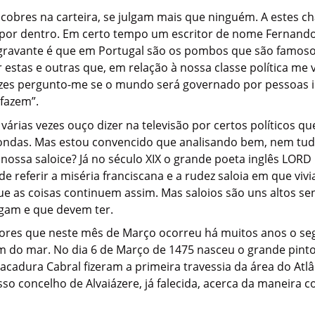
 cobres na carteira, se julgam mais que ninguém. A estes 
 por dentro. Em certo tempo um escritor de nome Fernando
agravante é que em Portugal são os pombos que são famoso
or estas e outras que, em relação à nossa classe política m
ezes pergunto-me se o mundo será governado por pessoas i
fazem”.
várias vezes ouço dizer na televisão por certos políticos
ndas. Mas estou convencido que analisando bem, nem tudo o
a nossa saloice? Já no século XIX o grande poeta inglês LO
 referir a miséria franciscana e a rudez saloia em que vivi
e as coisas continuem assim. Mas saloios são uns altos s
agam e que devem ter.
res que neste mês de Março ocorreu há muitos anos o seg
do mar. No dia 6 de Março de 1475 nasceu o grande pintor
adura Cabral fizeram a primeira travessia da área do Atlânt
o concelho de Alvaiázere, já falecida, acerca da maneira 