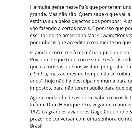
Há muita gente neste País que por terem uns
grande. Mas não são. Quem sabe o que vai lá
estátua suja pelos dejectos dos pombos”. A 
vão fazendo a certos níveis. É por isso que p
escritor norte-americano Mark Twain: “Por v
por imbecis que acreditam realmente no que 
E, ainda ocorre-me à memória aquilo que por 
Povinho de que tudo corre sobre esferas redo
que os turistas que nos visitam por gostar d
e Sintra, mas ao mesmo tempo não se coibiu de
anos”, hoje não há desculpa nenhuma para qu
impostos, para não terem aquilo para que p
Agora mudando de assunto. Sabem caros leito
Infante Dom Henrique. O navegador, o homem 
1922 os grandes aviadores Gago Coutinho e Sac
prazer de conversar com uma senhora do noss
Brasil.