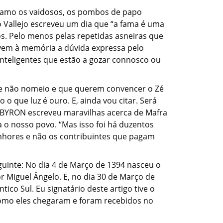
chamo os vaidosos, os pombos de papo
 Vallejo escreveu um dia que “a fama é uma
s. Pelo menos pelas repetidas asneiras que
e vem à memória a dúvida expressa pelo
nteligentes que estão a gozar connosco ou
 que não nomeio e que querem convencer o Zé
 que luz é ouro. E, ainda vou citar. Será
RD BYRON escreveu maravilhas acerca de Mafra
a o nosso povo. “Mas isso foi há duzentos
enhores e não os contribuintes que pagam
uinte: No dia 4 de Março de 1394 nasceu o
 Miguel Ângelo. E, no dia 30 de Março de
ico Sul. Eu signatário deste artigo tive o
como eles chegaram e foram recebidos no