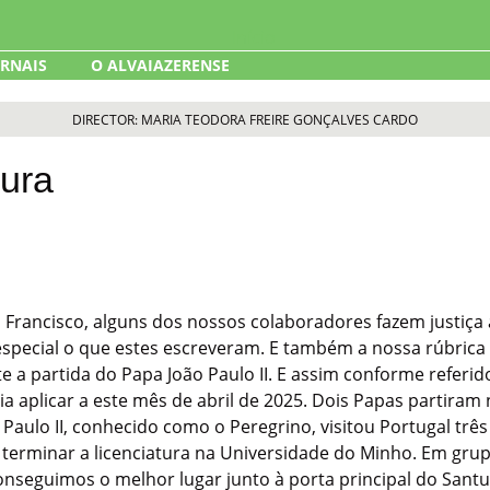
ORNAIS
O ALVAIAZERENSE
DIRECTOR: MARIA TEODORA FREIRE GONÇALVES CARDO
nura
a Francisco, alguns dos nossos colaboradores fazem justiç
special o que estes escreveram. E também a nossa rúbrica de
te a partida do Papa João Paulo II. E assim conforme referid
ia aplicar a este mês de abril de 2025. Dois Papas partiram
Paulo II, conhecido como o Peregrino, visitou Portugal três
 a terminar a licenciatura na Universidade do Minho. Em gr
conseguimos o melhor lugar junto à porta principal do San