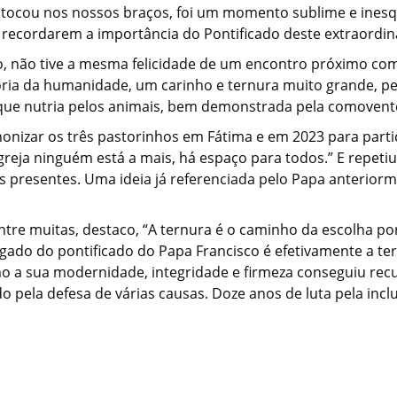
 tocou nos nossos braços, foi um momento sublime e inesqu
 recordarem a importância do Pontificado deste extraordiná
o, não tive a mesma felicidade de um encontro próximo co
ria da humanidade, um carinho e ternura muito grande, p
 que nutria pelos animais, bem demonstrada pela comovent
nonizar os três pastorinhos em Fátima e em 2023 para part
greja ninguém está a mais, há espaço para todos.” E repetiu
vos presentes. Uma ideia já referenciada pelo Papa anteri
ntre muitas, destaco, “A ternura é o caminho da escolha p
egado do pontificado do Papa Francisco é efetivamente a ter
o a sua modernidade, integridade e firmeza conseguiu rec
pela defesa de várias causas. Doze anos de luta pela inc