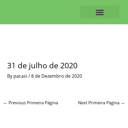
Skip
to
content
O ALVAIAZERENSE
31 de julho de 2020
By
pacasi
/
8 de Dezembro de 2020
←
Previous Primeira Página
Next Primeira Página
→