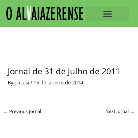
Skip
to
content
O ALVAIAZERENSE
Jornal de 31 de Julho de 2011
By
pacasi
/
16 de Janeiro de 2014
←
Previous Jornal
Next Jornal
→