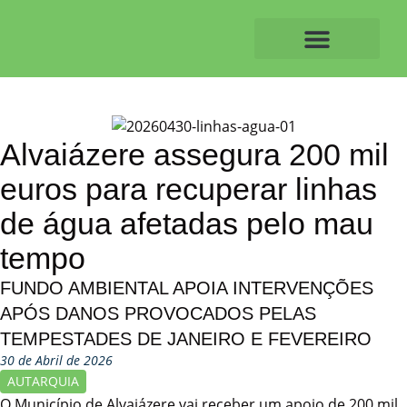
Skip
to
content
O ALVAIAZERENSE
Alvaiázere assegura 200 mil
euros para recuperar linhas
de água afetadas pelo mau
tempo
FUNDO AMBIENTAL APOIA INTERVENÇÕES
APÓS DANOS PROVOCADOS PELAS
TEMPESTADES DE JANEIRO E FEVEREIRO
30 de Abril de 2026
AUTARQUIA
O Município de Alvaiázere vai receber um apoio de 200 mil