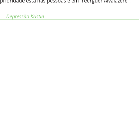
prioridade está nas pessoas e em “reerguer Alvaiázere”.
Depressão Kristin