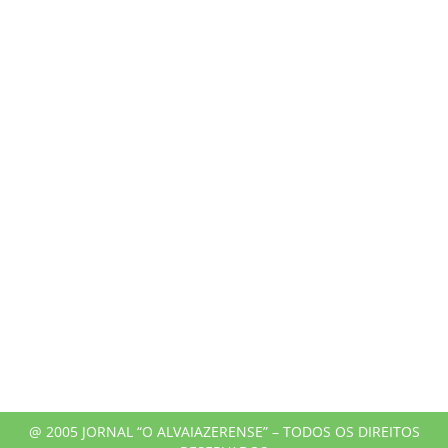
@ 2005 JORNAL “O ALVAIAZERENSE” – TODOS OS DIREITOS