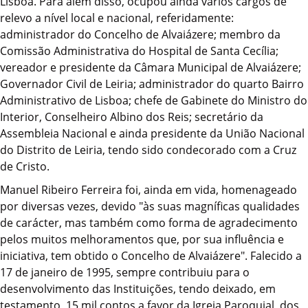
Lisboa. Para além disso, ocupou ainda vários cargos de
relevo a nível local e nacional, referidamente:
administrador do Concelho de Alvaiázere; membro da
Comissão Administrativa do Hospital de Santa Cecília;
vereador e presidente da Câmara Municipal de Alvaiázere;
Governador Civil de Leiria; administrador do quarto Bairro
Administrativo de Lisboa; chefe de Gabinete do Ministro do
Interior, Conselheiro Albino dos Reis; secretário da
Assembleia Nacional e ainda presidente da União Nacional
do Distrito de Leiria, tendo sido condecorado com a Cruz
de Cristo.
Manuel Ribeiro Ferreira foi, ainda em vida, homenageado
por diversas vezes, devido "às suas magníficas qualidades
de carácter, mas também como forma de agradecimento
pelos muitos melhoramentos que, por sua influência e
iniciativa, tem obtido o Concelho de Alvaiázere". Falecido a
17 de janeiro de 1995, sempre contribuiu para o
desenvolvimento das Instituições, tendo deixado, em
testamento, 15 mil contos a favor da Igreja Paroquial, dos