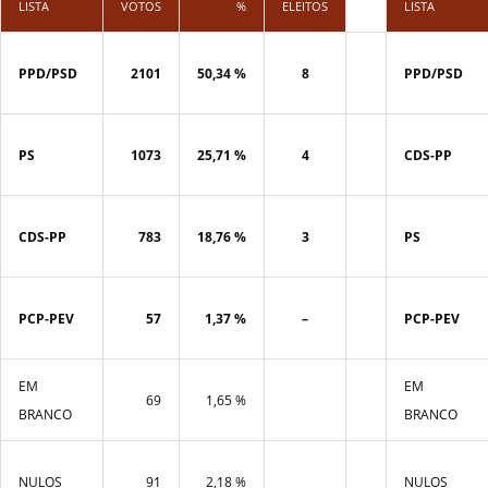
LISTA
VOTOS
%
ELEITOS
LISTA
PPD/PSD
2101
50,34 %
8
PPD/PSD
PS
1073
25,71 %
4
CDS-PP
CDS-PP
783
18,76 %
3
PS
PCP-PEV
57
1,37 %
–
PCP-PEV
EM
EM
69
1,65 %
BRANCO
BRANCO
NULOS
91
2,18 %
NULOS