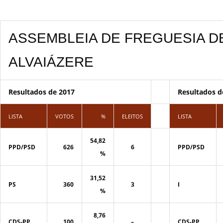
ASSEMBLEIA DE FREGUESIA D
ALVAIÁZERE
Resultados de 2017
Resultados d
LISTA
VOTOS
%
ELEITOS
LISTA
54,82
PPD/PSD
626
6
PPD/PSD
%
31,52
PS
360
3
I
%
8,76
CDS-PP
100
–
CDS-PP