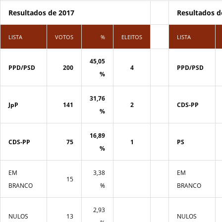
Resultados de 2017
Resultados d
LISTA
VOTOS
%
ELEITOS
LISTA
45,05
PPD/PSD
200
4
PPD/PSD
%
31,76
JpP
141
2
CDS-PP
%
16,89
CDS-PP
75
1
PS
%
EM
3,38
EM
15
BRANCO
%
BRANCO
2,93
NULOS
13
NULOS