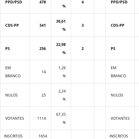
PPD/PSD
478
4
PPD/PSD
%
30,61
CDS-PP
341
3
CDS-PP
%
22,98
PS
256
2
PS
%
EM
1,26
EM
14
BRANCO
%
BRANCO
2,24
NULOS
25
NULOS
%
67,35
VOTANTES
1114
VOTANTES
%
INSCRITOS
1654
INSCRITOS