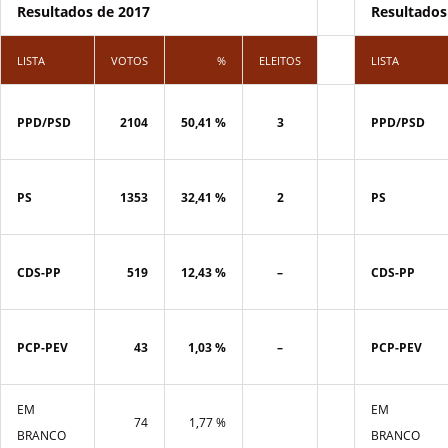
Resultados de 2017
Resultados
LISTA
VOTOS
%
ELEITOS
LISTA
PPD/PSD
2104
50,41 %
3
PPD/PSD
PS
1353
32,41 %
2
PS
CDS-PP
519
12,43 %
–
CDS-PP
PCP-PEV
43
1,03 %
–
PCP-PEV
EM
EM
74
1,77 %
BRANCO
BRANCO