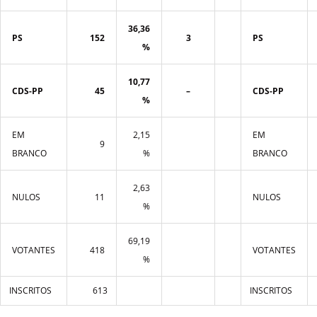
36,36
PS
152
3
PS
%
10,77
CDS-PP
45
–
CDS-PP
%
EM
2,15
EM
9
BRANCO
%
BRANCO
2,63
NULOS
11
NULOS
%
69,19
VOTANTES
418
VOTANTES
%
INSCRITOS
613
INSCRITOS